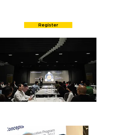
Praditmanutham
Register