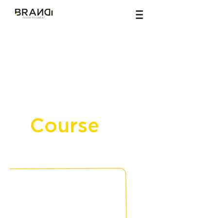
Creating
Shared Value
(CSV)
Strategy
Course