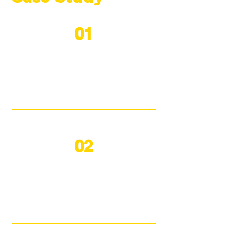
01
ทรานส์ฟอร์มบรรษัทข้ามชาติ
(Multinational Corporations:
MNCs) มากกว่า 10 แห่ง
02
บรรยายสรุปให้คณะกรรมการผู้
บริหารบริษัทมหาชนมากกว่า 20
บริษัท